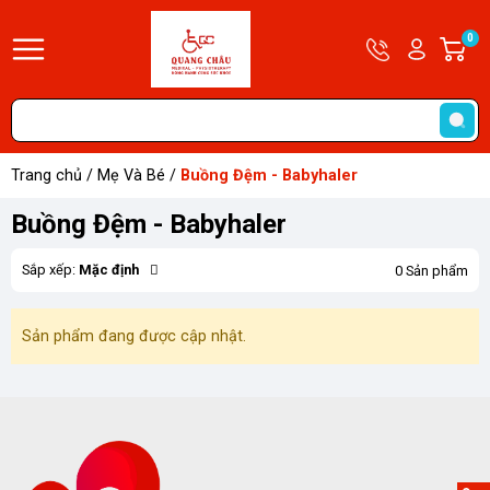
Hotline
Tài
0
G
09679585
khoản
h
Hello,
T
Khách
t
Trang chủ
/
Mẹ Và Bé
/
Buồng Đệm - Babyhaler
Buồng Đệm - Babyhaler
Sắp xếp:
Mặc định
0 Sản phẩm
Sản phẩm đang được cập nhật.