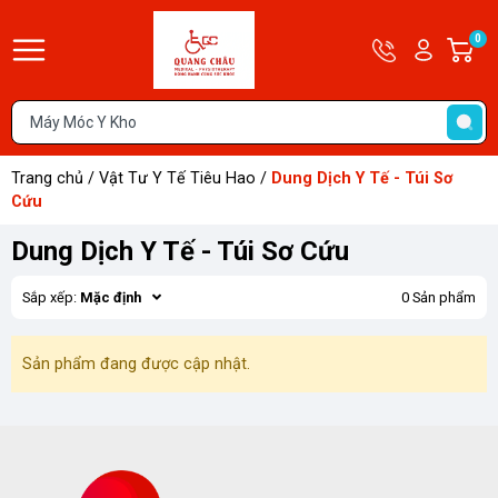
Hotline
Tài
0
G
09679585
khoản
h
Hello,
T
Khách
t
Trang chủ
/
Vật Tư Y Tế Tiêu Hao
/
Dung Dịch Y Tế - Túi Sơ
Cứu
Dung Dịch Y Tế - Túi Sơ Cứu
Sắp xếp:
Mặc định
0 Sản phẩm
Sản phẩm đang được cập nhật.