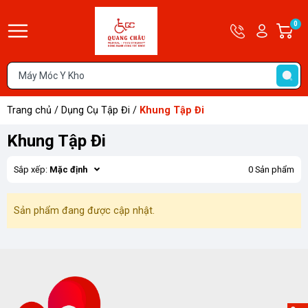
Hotline
Tài
0
G
09679585
khoản
h
Hello,
T
Khách
t
Trang chủ
/
Dụng Cụ Tập Đi
/
Khung Tập Đi
Khung Tập Đi
Sắp xếp:
Mặc định
0 Sản phẩm
Sản phẩm đang được cập nhật.