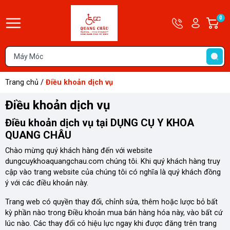
Hotline
Tài
0
G
09679585
khoản
h
Hello,
T
Khách
t
Trang chủ
/
Điều khoản dịch vụ
Điều khoản dịch vụ
Điều khoản dịch vụ tại DỤNG CỤ Y KHOA
QUANG CHÂU
Chào mừng quý khách hàng đến với website
dungcuykhoaquangchau.com chúng tôi. Khi quý khách hàng truy
cập vào trang website của chúng tôi có nghĩa là quý khách đồng
ý với các điều khoản này.
Trang web có quyền thay đổi, chỉnh sửa, thêm hoặc lược bỏ bất
kỳ phần nào trong Điều khoản mua bán hàng hóa này, vào bất cứ
lúc nào. Các thay đổi có hiệu lực ngay khi được đăng trên trang