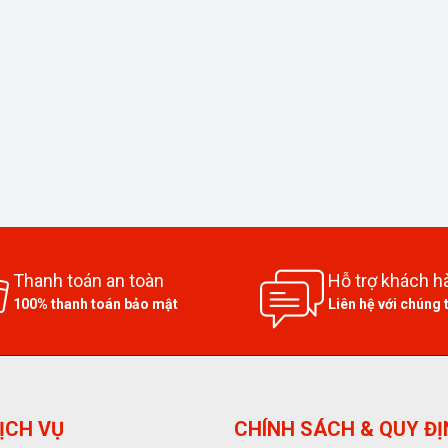
Thanh toán an toàn
Hỗ trợ khách h
100% thanh toán bảo mật
Liên hệ với chúng 
ỊCH VỤ
CHÍNH SÁCH & QUY Đ