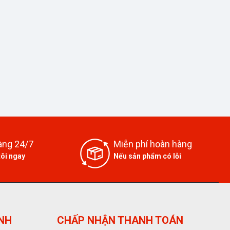
àng 24/7
Miễn phí hoàn hàng
tôi ngay
Nếu sản phẩm có lỗi
ỊNH
CHẤP NHẬN THANH TOÁN