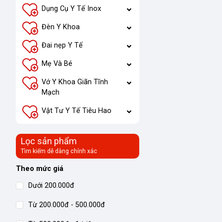
Dụng Cụ Y Tế Inox
Đèn Y Khoa
Đai nẹp Y Tế
Mẹ Và Bé
Vớ Y Khoa Giãn Tĩnh
Mạch
Vật Tư Y Tế Tiêu Hao
Lọc sản phẩm
Tìm kiếm dễ dàng chính xác
Theo mức giá
Dưới 200.000đ
Từ 200.000đ - 500.000đ