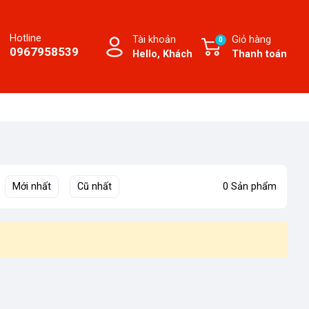
Hotline
Tài khoản
Giỏ hàng
0
0967958539
Hello, Khách
Thanh toán
Mới nhất
Cũ nhất
0 Sản phẩm