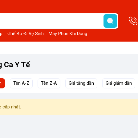
p
Ghế Bô Đi Vệ Sinh
Máy Phun Khí Dung
g Ca Y Tế
h
Tên A-Z
Tên Z-A
Giá tăng dần
Giá giảm dần
 cập nhật.