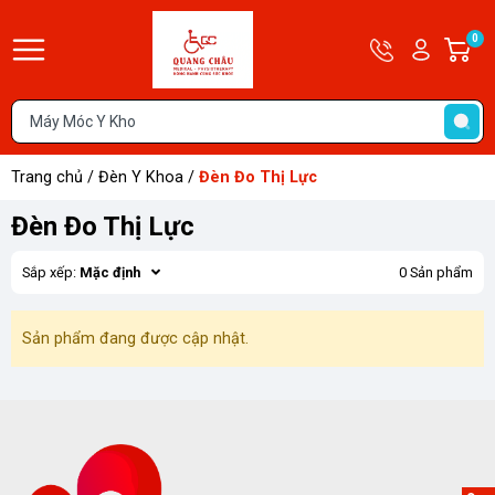
Hotline
Tài
0
G
09679585
khoản
h
Hello,
T
Khách
t
Trang chủ
/
Đèn Y Khoa
/
Đèn Đo Thị Lực
Đèn Đo Thị Lực
Sắp xếp:
Mặc định
0 Sản phẩm
Sản phẩm đang được cập nhật.