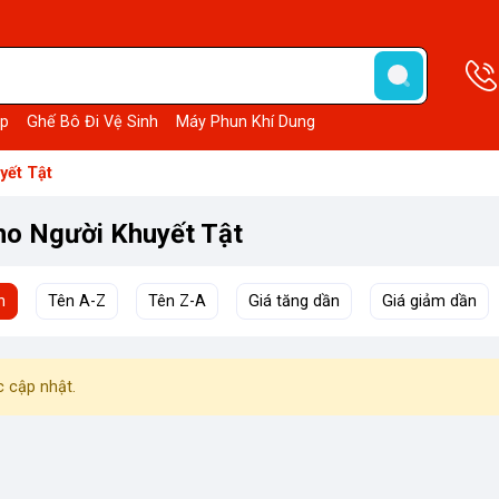
p
Ghế Bô Đi Vệ Sinh
Máy Phun Khí Dung
yết Tật
ho Người Khuyết Tật
h
Tên A-Z
Tên Z-A
Giá tăng dần
Giá giảm dần
 cập nhật.