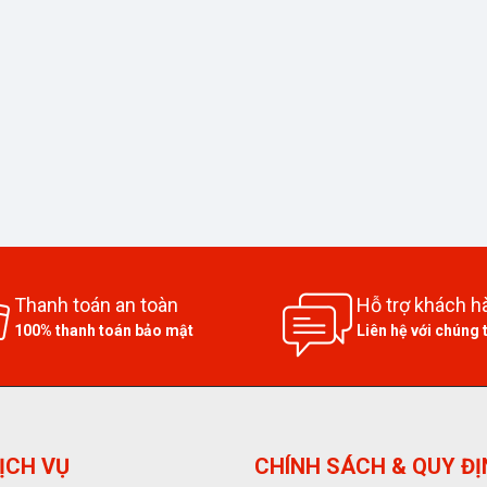
Thanh toán an toàn
Hỗ trợ khách h
100% thanh toán bảo mật
Liên hệ với chúng 
ỊCH VỤ
CHÍNH SÁCH & QUY Đ