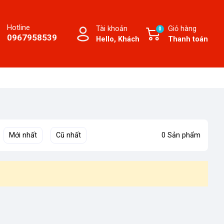
Hotline
Tài khoản
Giỏ hàng
0
0967958539
Hello, Khách
Thanh toán
Mới nhất
Cũ nhất
0 Sản phẩm