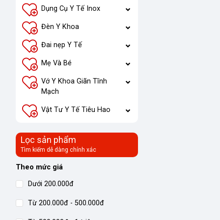
Dụng Cụ Y Tế Inox
Đèn Y Khoa
Đai nẹp Y Tế
Mẹ Và Bé
Vớ Y Khoa Giãn Tĩnh
Mạch
Vật Tư Y Tế Tiêu Hao
Lọc sản phẩm
Tìm kiếm dễ dàng chính xác
Theo mức giá
Dưới 200.000đ
Từ 200.000đ - 500.000đ