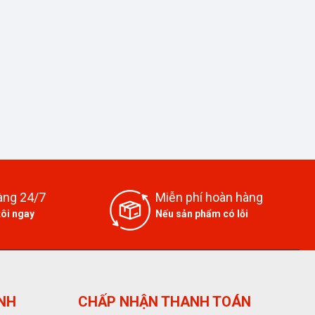
àng 24/7
Miễn phí hoàn hàng
tôi ngay
Nếu sản phẩm có lỗi
ỊNH
CHẤP NHẬN THANH TOÁN