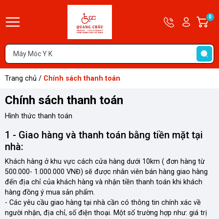
Hotline
Tài
0
G
09679585
khoản
h
Hello,
T
Khách
t
Trang chủ
/
Chính sách thanh toán
Chính sách thanh toán
Hình thức thanh toán
1 - Giao hàng và thanh toán bằng tiền mặt tại
nhà:
Khách hàng ở khu vực cách cửa hàng dưới 10km ( đơn hàng từ
500.000- 1.000.000 VNĐ) sẽ được nhân viên bán hàng giao hàng
đến địa chỉ của khách hàng và nhận tiền thanh toán khi khách
hàng đồng ý mua sản phẩm.
- Các yêu cầu giao hàng tại nhà cần có thông tin chính xác về
người nhận, địa chỉ, số điện thoại. Một số trường hợp như: giá trị