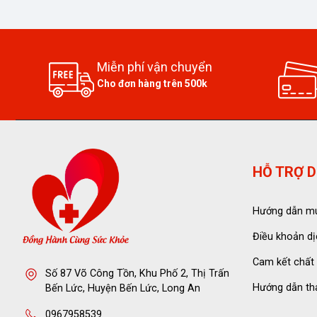
Miễn phí vận chuyển
Cho đơn hàng trên 500k
HỖ TRỢ D
Hướng dẫn m
Điều khoản dị
Cam kết chất
Số 87 Võ Công Tồn, Khu Phố 2, Thị Trấn
Hướng dẫn th
Bến Lức, Huyện Bến Lức, Long An
0967958539