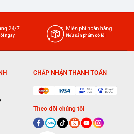
àng 24/7
Miễn phí hoàn hàng
tôi ngay
Nếu sản phẩm có lỗi
ỊNH
CHẤP NHẬN THANH TOÁN
n
Theo dõi chúng tôi