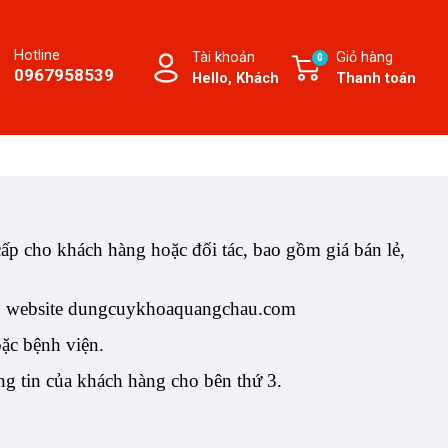
Hotline
Tài khoản
Giỏ hàng
0
0967958539
Hello, Khách
Thanh toán
cấp cho khách hàng hoặc đối tác, bao gồm giá bán lẻ,
trên website dungcuykhoaquangchau.com
ặc bệnh viện.
g tin của khách hàng cho bên thứ 3.