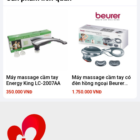
Máy massage cầm tay
Máy massage cầm tay có
Energy King LC-2007AA
đèn hồng ngoại Beurer
MG70
350.000 VNĐ
1.750.000 VNĐ
8