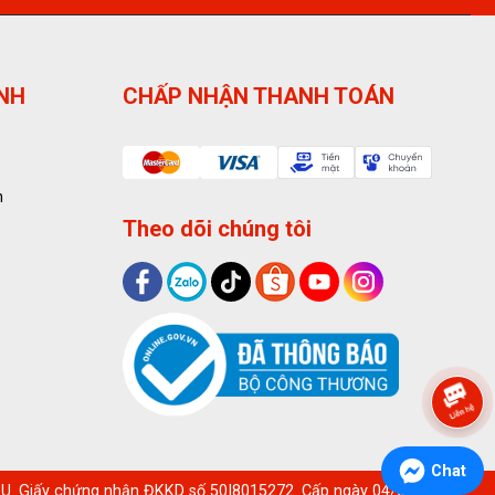
ỊNH
CHẤP NHẬN THANH TOÁN
n
Theo dõi chúng tôi
Chat
. Giấy chứng nhận ĐKKD số 50I8015272. Cấp ngày 04/08/2022.