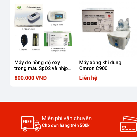
Máy đo nồng độ oxy
Máy xông khí dung
trong máu SpO2 và nhịp
Omron C900
tim iMedicare iOM-A6
800.000 VNĐ
Liên hệ
Miễn phí vận chuyển
Cho đơn hàng trên 500k