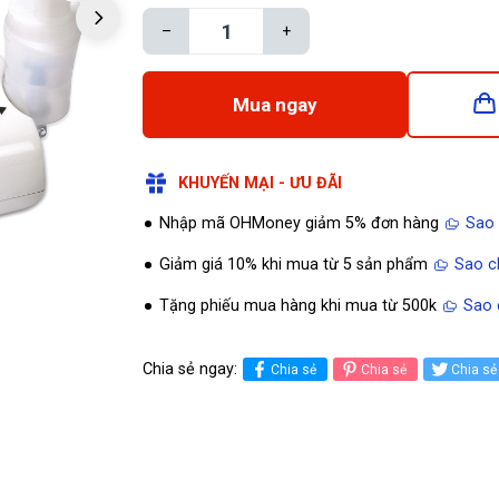
–
+
Mua ngay
KHUYẾN MẠI - ƯU ĐÃI
Nhập mã OHMoney giảm 5% đơn hàng
Sao
Giảm giá 10% khi mua từ 5 sản phẩm
Sao c
Tặng phiếu mua hàng khi mua từ 500k
Sao 
Chia sẻ ngay:
Chia sẻ
Chia sẻ
Chia sẻ