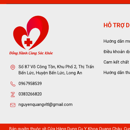
HỖ TRỢ D
Hướng dẫn m
Điều khoản dị
Cam kết chất
Số 87 Võ Công Tồn, Khu Phố 2, Thị Trấn
Hướng dẫn th
Bến Lức, Huyện Bến Lức, Long An
0967958539
0383266820
nguyenquangvltl@gmail.com
Bản quyền thuộc về
Cửa Hàng Dụng Cụ Y Khoa Quang Châu
. Cu