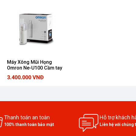
Máy Xông Mũi Họng
Omron Ne-U100 Cầm tay
3.400.000 VNĐ
Thanh toán an toàn
Hỗ trợ khách h
100% thanh toán bảo mật
Liên hệ với chúng 