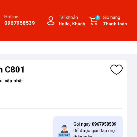
Hotline
Tài khoản
Giỏ hàng
0
0967958539
Hello, Khách
Thanh toán
n C801
ệu:
cập nhật
Gọi ngay
0967958539
để được giải đáp mọi