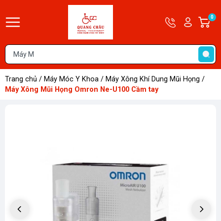
Hotline
Tài
0
G
09679585
khoản
h
Hello,
T
Khách
t
Trang chủ
/
Máy Móc Y Khoa
/
Máy Xông Khí Dung Mũi Họng
/
Máy Xông Mũi Họng Omron Ne-U100 Cầm tay