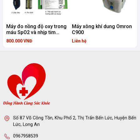
Máy đo nồng độ oxy trong
Máy xông khí dung Omron
máu SpO2 và nhịp tim
C900
iMedicare iOM-A6
800.000 VNĐ
Liên hệ
1
Số 87 Võ Công Tồn, Khu Phố 2, Thị Trấn Bến Lức, Huyện Bến
Lức, Long An
0967958539