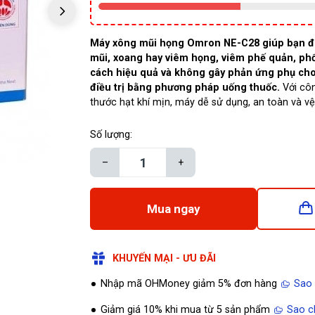
Máy xông mũi họng Omron NE-C28 giúp bạn đi
mũi, xoang hay viêm họng, viêm phế quản, ph
cách hiệu quả và không gây phản ứng phụ cho
điều trị bằng phương pháp uống thuốc.
Với côn
thước hạt khí mịn, máy dễ sử dụng, an toàn và vệ
Số lượng:
–
+
Mua ngay
KHUYẾN MẠI - ƯU ĐÃI
Nhập mã OHMoney giảm 5% đơn hàng
Sao
Giảm giá 10% khi mua từ 5 sản phẩm
Sao c