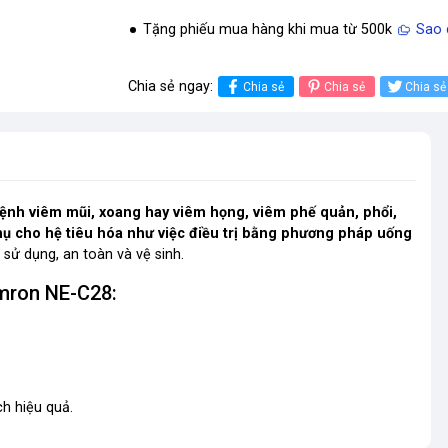
Tặng phiếu mua hàng khi mua từ 500k
Sao 
Chia sẻ ngay:
Chia sẻ
Chia sẻ
Chia sẻ
ệnh viêm mũi, xoang hay viêm họng, viêm phế quản, phổi,
ụ cho hệ tiêu hóa như việc điều trị bằng phương pháp uống
 sử dụng, an toàn và vệ sinh.
mron NE-C28:
h hiệu quả.