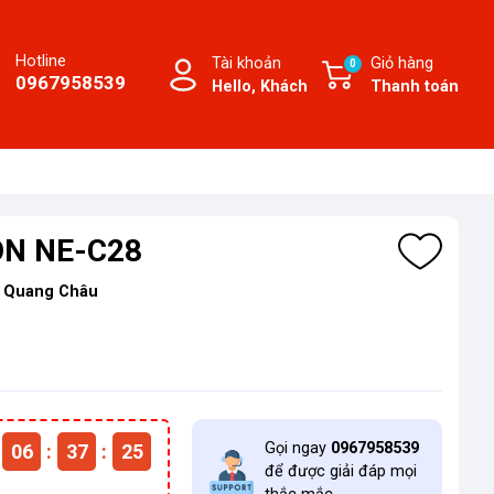
Hotline
Tài khoản
Giỏ hàng
0
0967958539
Hello, Khách
Thanh toán
ON NE-C28
:
Quang Châu
Gọi ngay
0967958539
06
:
37
:
25
để được giải đáp mọi