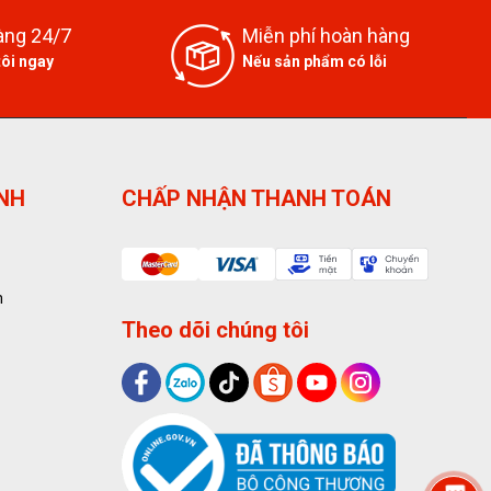
àng 24/7
Miễn phí hoàn hàng
tôi ngay
Nếu sản phẩm có lỗi
ỊNH
CHẤP NHẬN THANH TOÁN
n
Theo dõi chúng tôi