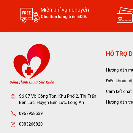
Miễn phí vận chuyển
Cho đơn hàng trên 500k
HỖ TRỢ D
Hướng dẫn m
Điều khoản dị
Cam kết chất
Số 87 Võ Công Tồn, Khu Phố 2, Thị Trấn
Hướng dẫn th
Bến Lức, Huyện Bến Lức, Long An
0967958539
0383266820